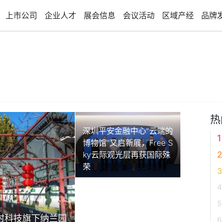
上市公司
企业人才
展会信息
会议活动
区域产经
品牌
热
深圳平安金融中心“云端的
博物馆”又启新展，Free S
ky云际观光层再获国际殊
荣
村科技旗下纳兰园