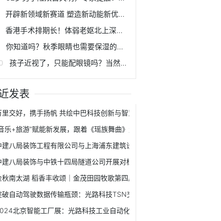
开辟新领域新赛道 塑造新动能新优势 | 科创赋能 助力西安建设国家创新名城
香港手术排期长！体弱老妪北上深圳，成功在爱尔解决急性泪囊炎
你知道吗？秋季眼睛也需要保湿的哟！
孩子近视了，只能配眼镜吗？当然不！
近发表
万里交好，携手扬帆 共绘中巴科技创新与智慧城市新篇章
“音乐+旅游”赋能新发展，跟着《瑶族舞曲》走进千年瑶寨！
中建八局装饰工程有限公司与上海浦东建筑设计研究院有限公司签署战略
中建八局装饰与中铁十四局隧道公司开展对标交流学习活动
金秋南太湖 稻香丰收颂｜金茂田园牧歌第四届丰收节开幕！
突破自动驾驶数据传输瓶颈：光路科技TSN交换机应用解读
2024北京智能工厂展：光路科技工业自动化交换机赋能智能制造