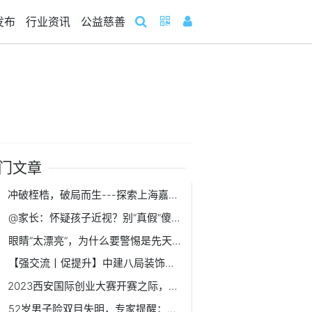
发布
行业资讯
公益慈善
门文章
冲破桎梏，破局而生---探索上海嘉定大融城的经营之道
@家长：怀疑孩子近视？别“真假”傻傻分不清
眼睛“太漂亮”，为什么要警惕是先天性青光眼？
【强交流丨促提升】中建八局装饰公司南方经理部同总承包公司第二分公司开展对标交流
2023西安国际创业大赛开赛之际，看高端装备制造硬核“出圈”
52岁男子险双目失明，专家提醒：糖尿病患者需警惕青光眼的发生