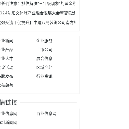
家长们注意：抓住解决“三年级现象”的黄金期！
2024沈阳文体旅产业融合发展大会暨智见沈阳产投大会成功举办
【强交流丨促提升】中建八局装饰公司南方经理部同总承包公司第二分公
企业新闻
企业服务
企业产品
上市公司
企业人才
展会信息
会议活动
区域产经
品牌发布
行业资讯
公益慈善
情链接
企业信息网
百业信息网
深圳新闻网