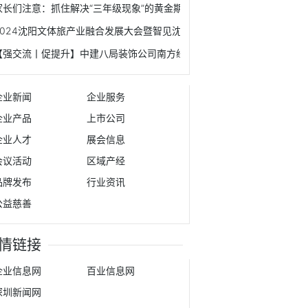
家长们注意：抓住解决“三年级现象”的黄金期！
2024沈阳文体旅产业融合发展大会暨智见沈阳产投大会成功举办
【强交流丨促提升】中建八局装饰公司南方经理部同总承包公司第二分公
企业新闻
企业服务
企业产品
上市公司
企业人才
展会信息
会议活动
区域产经
品牌发布
行业资讯
公益慈善
情链接
企业信息网
百业信息网
深圳新闻网