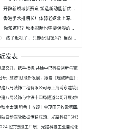
开辟新领域新赛道 塑造新动能新优势 | 科创赋能 助力西安建设国家创新名城
香港手术排期长！体弱老妪北上深圳，成功在爱尔解决急性泪囊炎
你知道吗？秋季眼睛也需要保湿的哟！
孩子近视了，只能配眼镜吗？当然不！
近发表
万里交好，携手扬帆 共绘中巴科技创新与智慧城市新篇章
“音乐+旅游”赋能新发展，跟着《瑶族舞曲》走进千年瑶寨！
中建八局装饰工程有限公司与上海浦东建筑设计研究院有限公司签署战略
中建八局装饰与中铁十四局隧道公司开展对标交流学习活动
金秋南太湖 稻香丰收颂｜金茂田园牧歌第四届丰收节开幕！
突破自动驾驶数据传输瓶颈：光路科技TSN交换机应用解读
2024北京智能工厂展：光路科技工业自动化交换机赋能智能制造