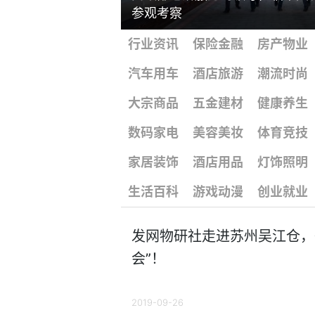
参观考察
行业资讯
保险金融
房产物业
汽车用车
酒店旅游
潮流时尚
大宗商品
五金建材
健康养生
数码家电
美容美妆
体育竞技
家居装饰
酒店用品
灯饰照明
生活百科
游戏动漫
创业就业
发网物研社走进苏州吴江仓，
会”！
2019-09-26