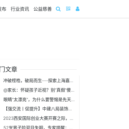
发布
行业资讯
公益慈善
门文章
冲破桎梏，破局而生---探索上海嘉定大融城的经营之道
@家长：怀疑孩子近视？别“真假”傻傻分不清
眼睛“太漂亮”，为什么要警惕是先天性青光眼？
【强交流丨促提升】中建八局装饰公司南方经理部同总承包公司第二分公司开展对标交流
2023西安国际创业大赛开赛之际，看高端装备制造硬核“出圈”
52岁男子险双目失明，专家提醒：糖尿病患者需警惕青光眼的发生