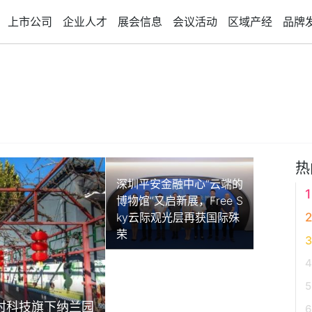
上市公司
企业人才
展会信息
会议活动
区域产经
品牌
热
深圳平安金融中心“云端的
博物馆”又启新展，Free S
ky云际观光层再获国际殊
荣
村科技旗下纳兰园