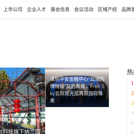
上市公司
企业人才
展会信息
会议活动
区域产经
品牌
热
深圳平安金融中心“云端的
博物馆”又启新展，Free S
ky云际观光层再获国际殊
荣
村科技旗下纳兰园