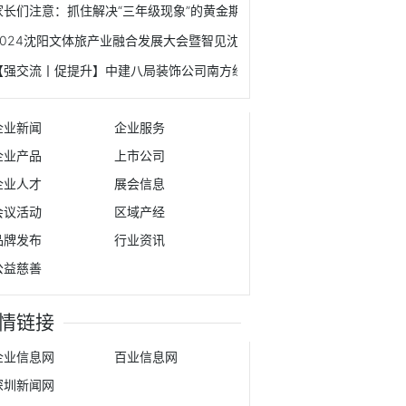
家长们注意：抓住解决“三年级现象”的黄金期！
2024沈阳文体旅产业融合发展大会暨智见沈阳产投大会成功举办
【强交流丨促提升】中建八局装饰公司南方经理部同总承包公司第二分公
企业新闻
企业服务
企业产品
上市公司
企业人才
展会信息
会议活动
区域产经
品牌发布
行业资讯
公益慈善
情链接
企业信息网
百业信息网
深圳新闻网