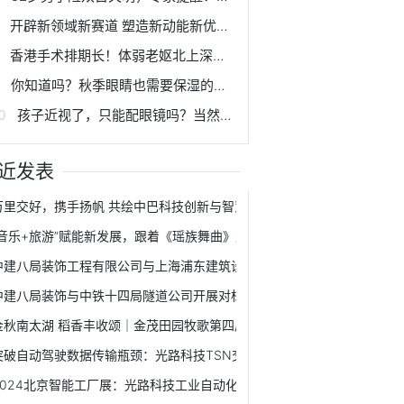
开辟新领域新赛道 塑造新动能新优势 | 科创赋能 助力西安建设国家创新名城
香港手术排期长！体弱老妪北上深圳，成功在爱尔解决急性泪囊炎
你知道吗？秋季眼睛也需要保湿的哟！
孩子近视了，只能配眼镜吗？当然不！
近发表
万里交好，携手扬帆 共绘中巴科技创新与智慧城市新篇章
“音乐+旅游”赋能新发展，跟着《瑶族舞曲》走进千年瑶寨！
中建八局装饰工程有限公司与上海浦东建筑设计研究院有限公司签署战略
中建八局装饰与中铁十四局隧道公司开展对标交流学习活动
金秋南太湖 稻香丰收颂｜金茂田园牧歌第四届丰收节开幕！
突破自动驾驶数据传输瓶颈：光路科技TSN交换机应用解读
2024北京智能工厂展：光路科技工业自动化交换机赋能智能制造