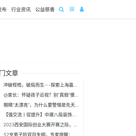
发布
行业资讯
公益慈善
门文章
冲破桎梏，破局而生---探索上海嘉定大融城的经营之道
@家长：怀疑孩子近视？别“真假”傻傻分不清
眼睛“太漂亮”，为什么要警惕是先天性青光眼？
【强交流丨促提升】中建八局装饰公司南方经理部同总承包公司第二分公司开展对标交流
2023西安国际创业大赛开赛之际，看高端装备制造硬核“出圈”
52岁男子险双目失明，专家提醒：糖尿病患者需警惕青光眼的发生