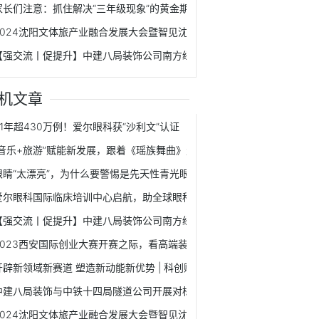
家长们注意：抓住解决“三年级现象”的黄金期！
2024沈阳文体旅产业融合发展大会暨智见沈阳产投大会成功举办
【强交流丨促提升】中建八局装饰公司南方经理部同总承包公司第二分公
机文章
21年超430万例！爱尔眼科获“沙利文”认证
“音乐+旅游”赋能新发展，跟着《瑶族舞曲》走进千年瑶寨！
眼睛“太漂亮”，为什么要警惕是先天性青光眼？
爱尔眼科国际临床培训中心启航，助全球眼科医疗人才孵化提速
【强交流丨促提升】中建八局装饰公司南方经理部同总承包公司第二分公
2023西安国际创业大赛开赛之际，看高端装备制造硬核“出圈”
开辟新领域新赛道 塑造新动能新优势 | 科创赋能 助力西安建设国家创新名
中建八局装饰与中铁十四局隧道公司开展对标交流学习活动
2024沈阳文体旅产业融合发展大会暨智见沈阳产投大会成功举办