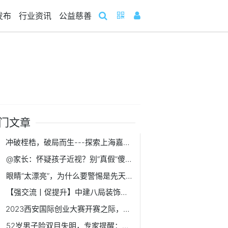
发布
行业资讯
公益慈善
门文章
冲破桎梏，破局而生---探索上海嘉定大融城的经营之道
@家长：怀疑孩子近视？别“真假”傻傻分不清
眼睛“太漂亮”，为什么要警惕是先天性青光眼？
【强交流丨促提升】中建八局装饰公司南方经理部同总承包公司第二分公司开展对标交流
2023西安国际创业大赛开赛之际，看高端装备制造硬核“出圈”
52岁男子险双目失明，专家提醒：糖尿病患者需警惕青光眼的发生