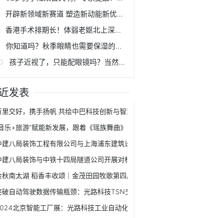
开辟新领域新赛道 塑造新动能新优势 | 科创赋能 助力西安建设国家创新名城
香港手术排期长！体弱老妪北上深圳，成功在爱尔解决急性泪囊炎
你知道吗？秋季眼睛也需要保湿的哟！
孩子近视了，只能配眼镜吗？当然不！
近发表
万里交好，携手扬帆 共绘中巴科技创新与智慧城市新篇章
“音乐+旅游”赋能新发展，跟着《瑶族舞曲》走进千年瑶寨！
中建八局装饰工程有限公司与上海浦东建筑设计研究院有限公司签署战略
中建八局装饰与中铁十四局隧道公司开展对标交流学习活动
金秋南太湖 稻香丰收颂｜金茂田园牧歌第四届丰收节开幕！
突破自动驾驶数据传输瓶颈：光路科技TSN交换机应用解读
2024北京智能工厂展：光路科技工业自动化交换机赋能智能制造