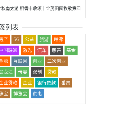
金秋南太湖 稻香丰收颂｜金茂田园牧歌第四届丰收节开幕！
签列表
房产
5G
公益
旅游
哈弗
中国联通
激光
汽车
慈善
基金
金融
互联网
创业
二次创业
黑龙江
母婴
双创
贷款
企业贷款
企业
银行贷款
番禺
珠宝
博览会
家电