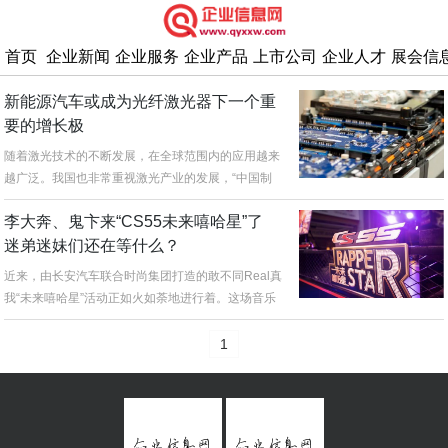
首页
企业新闻
企业服务
企业产品
上市公司
企业人才
展会信
新能源汽车或成为光纤激光器下一个重
要的增长极
随着激光技术的不断发展，在全球范围内的应用越来
越广泛。我国也非常重视激光产业的发展，“中国制
造2025”把激光产业当作重...
李大奔、鬼卞来“CS55未来嘻哈星”了
迷弟迷妹们还在等什么？
近来，由长安汽车联合时尚集团打造的敢不同Real真
我“未来嘻哈星”活动正如火如荼地进行着。这场音乐
选秀活动自开启以来，就...
1