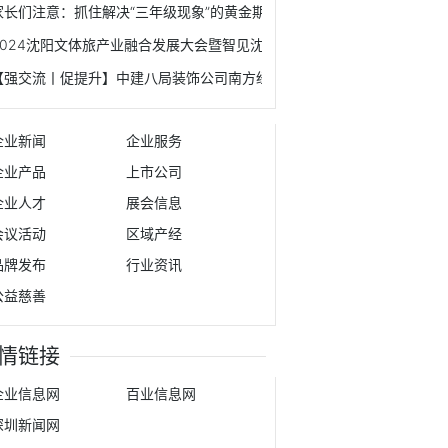
家长们注意：抓住解决“三年级现象”的黄金期！
2024沈阳文体旅产业融合发展大会暨智见沈阳产投大会成功举办
【强交流丨促提升】中建八局装饰公司南方经理部同总承包公司第二分公
企业新闻
企业服务
企业产品
上市公司
企业人才
展会信息
会议活动
区域产经
品牌发布
行业资讯
公益慈善
情链接
企业信息网
百业信息网
深圳新闻网