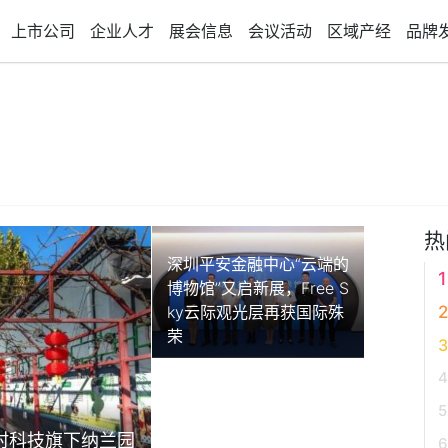
上市公司
企业人才
展会信息
会议活动
区域产经
品牌
热
深圳平安金融中心“云端的
博物馆”又启新展，Free S
ky云际观光层再获国际殊
荣
村科技旗下纳兰园