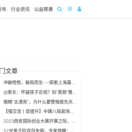
发布
行业资讯
公益慈善
门文章
冲破桎梏，破局而生---探索上海嘉定大融城的经营之道
@家长：怀疑孩子近视？别“真假”傻傻分不清
眼睛“太漂亮”，为什么要警惕是先天性青光眼？
【强交流丨促提升】中建八局装饰公司南方经理部同总承包公司第二分公司开展对标交流
2023西安国际创业大赛开赛之际，看高端装备制造硬核“出圈”
52岁男子险双目失明，专家提醒：糖尿病患者需警惕青光眼的发生