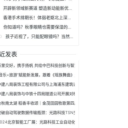
开辟新领域新赛道 塑造新动能新优势 | 科创赋能 助力西安建设国家创新名城
香港手术排期长！体弱老妪北上深圳，成功在爱尔解决急性泪囊炎
你知道吗？秋季眼睛也需要保湿的哟！
孩子近视了，只能配眼镜吗？当然不！
近发表
万里交好，携手扬帆 共绘中巴科技创新与智慧城市新篇章
“音乐+旅游”赋能新发展，跟着《瑶族舞曲》走进千年瑶寨！
中建八局装饰工程有限公司与上海浦东建筑设计研究院有限公司签署战略
中建八局装饰与中铁十四局隧道公司开展对标交流学习活动
金秋南太湖 稻香丰收颂｜金茂田园牧歌第四届丰收节开幕！
突破自动驾驶数据传输瓶颈：光路科技TSN交换机应用解读
2024北京智能工厂展：光路科技工业自动化交换机赋能智能制造