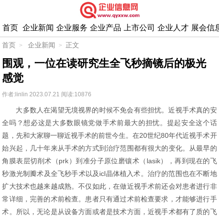
首页
企业新闻
企业服务
企业产品
上市公司
企业人才
展会信
首页
企业新闻
正文
围观，一位在读研究生全飞秒摘镜后的极光
感觉
作者:linlin
2023.07.21
阅读:10876
大多数人在渴望无境视界的时候不免会有些担忧。近视手术真的安
全吗？想必这是大多数眼镜党做手术前最大的担忧。提起安全这个话
题，先和大家聊一聊近视手术的前世今生。在20世纪80年代近视手术开
始兴起，几十年来从手术的方式到治疗范围都有很大的变化。从最早的
角膜表层切削术（prk）到准分子原位磨镶术（lasik），再到现在的飞
秒激光制瓣术及全飞秒手术以及icl晶体植入术。治疗的范围也在不断地
扩大技术也越来越成熟。不仅如此，在做近视手术前还会对患者进行非
常详细，完善的术前检查。患者只有通过术前检查要求，才能够进行手
术。所以，无论是从设备方面或者是技术方面，近视手术都有了质的飞