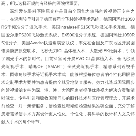
高，所以选择正规的有经验的医院很重要。
深圳爱尔眼科医院屈光科是目前全国能力较强的近视矫正专科之
一，在深圳较早引进了德国蔡司全飞秒近视手术系统、德国阿玛仕1050
RS千频准分子激光手术、美国lntralaselFS150飞秒激光手术系统、德
国爱尔康FS200飞秒激光系统、EX500准分子系统、德国阿玛仕1050R
S准分子、美国Avedro快速角膜交联仪，率先在全国及广东地区开展圆
锥角膜胶原交联术、飞秒无刀ICL晶体植入术、大散光IEK松解术，引领
了屈光手术的新时代。目前科室可开展EVOICL晶体植入术、全飞秒激
光近视手术、睛逸C+（SMART）全激光近视手术、精雕系列近视手
术、圆锥角膜手术等近视手术术式，能够根据每位患者的个性化用眼需
求定制手术方案并为患者提供全球异地复查服务。努力扎造成国际同步
的近视矫治专科为深、港、澳、大湾区患者提供优质视力解决方案和清
晰视觉。专科引进和吸收国际同步的眼科技术与医疗管理理念，开展术
前检查一对一亲情服务，使检查过程精细检查结果准确全面，充分了解
患者需求使手术方案设计更人性化、个性化，将科学的设计和人文关怀
触入手术的每个环节。