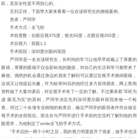
跃，其安全性是不用担心的。
言归正传，下面带大家来看看一位在读研究生的摘镜案例。
患者：严同学
手术方式：全飞秒
术前度数：右眼近视375度，散光50度；左眼近视350度；
术后视力：双眼1.2
手术医院：深圳爱尔眼科医院
严同学是一名在读研究生，长时间的学习让他早早就戴上了厚重的
眼镜，厚重的眼镜不仅会影响他的颜值，对自己的生活和学习都带来了
麻烦。偶然的机会通过身边的朋友了解到可以通过近视手术摘掉眼镜，
这就又让他提起兴趣，作为标准90后的他经过多方咨询朋友，网上查阅
资料做了大量功课后，对近视手术有了一定的了解。不过秉承着“耳听为
虚 眼见为实”的原则，严同学决定先到深圳爱尔眼科医院来做一个检
查。经过二十余项专业精细的检查后，确定严同学的眼部条件符合做近
视手术的全部指征。医生在与严同学进行手术前的交流时了解到他的用
眼需求，为他制定了smile全飞秒手术方式。
“手术后的一两个小时之后，我的视力明显提升了很多，做手术也没